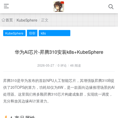
首页
正文
/
KubeSphere
/
信创
KubeSphere
k8s
华为AI芯片-昇腾310安装k8s+KubeSphere
2026-05-27
/
0 评论
/
46 阅读
昇腾310是华为发布的首款NPU人工智能芯片，其增强版昇腾310B提
供了20TOPS的算力，功耗却仅为8W，是一款面向边缘推理场景的AI
处理器。这里我们将多颗昇腾310芯片构建成集群，实现统一调度，
充分释放其边缘AI计算潜力。
1.产品属性