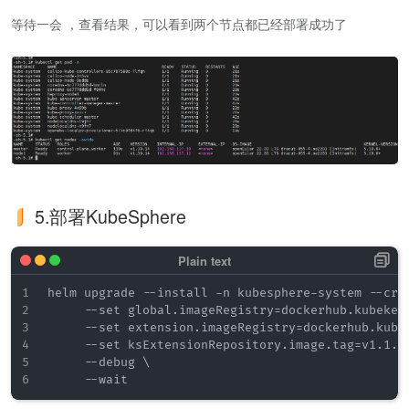
等待一会 ，查看结果，可以看到两个节点都已经部署成功了
5.部署KubeSphere
helm upgrade --install -n kubesphere-system --crea
     --set global.imageRegistry=dockerhub.kubekey.
     --set extension.imageRegistry=dockerhub.kubek
     --set ksExtensionRepository.image.tag=v1.1.6 
     --debug \
