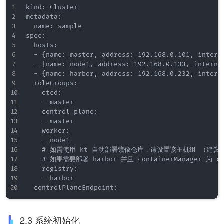
kind: Cluster

metadata:

  name: sample

spec:

  hosts:

  - {name: master, address: 192.168.0.101, intern
  - {name: node1, address: 192.168.0.133, interna
  - {name: harbor, address: 192.168.0.232, intern
  roleGroups:

    etcd:

    - master

    control-plane:

    - master

    worker:

    - node1

    # 如需使用 kt 自动部署镜像仓库，请设置该主机组 （建
    # 如果需要部署 harbor 并且 containerManager 为 
    registry:

    - harbor

2.3 系统初始化