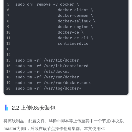
sudo dnf remove -y docker \

                  docker-client \

                  docker-common \

                  docker-selinux \

                  docker-engine \

                  docker-ce \

                  docker-ce-cli \

                  containerd.io

sudo rm -rf /var/lib/docker

sudo rm -rf /var/lib/containerd

sudo rm -rf /etc/docker

sudo rm -rf /var/run/docker

sudo rm -rf /var/run/docker.sock

2.2 上传k8s安装包
将离线制品、配置文件、kt和sh脚本等上传至其中一个节点(本文以
master为例)，后续在该节点操作创建集群。本文使用kt: