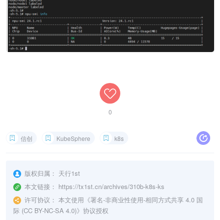
0
信创
KubeSphere
k8s
版权归属：
天行1st
本文链接：
https://tx1st.cn/archives/310b-k8s-ks
许可协议：
本文使用《
署名-非商业性使用-相同方式共享 4.0 国
际 (CC BY-NC-SA 4.0)
》协议授权