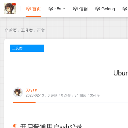
首页
k8s
信创
Golang
首页
工具类
正文
/
/
工具类
Ubu
天行1st
2023-02-13
/
0 评论
/
0 点赞
/
34 阅读
/
354 字
开启普通用户ssh登录