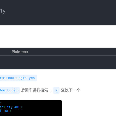
ly

rmitRootLogin yes
后回车进行搜索，
查找下一个
RootLogin
N