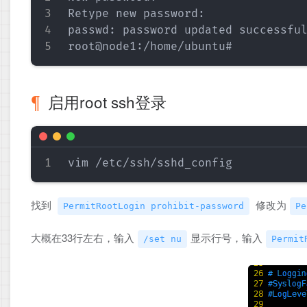
Retype new password: 

passwd: password updated successful
启用root ssh登录
找到
修改为
PermitRootLogin prohibit-password
Pe
大概在33行左右，输入
显示行号，输入
/set nu
Permit